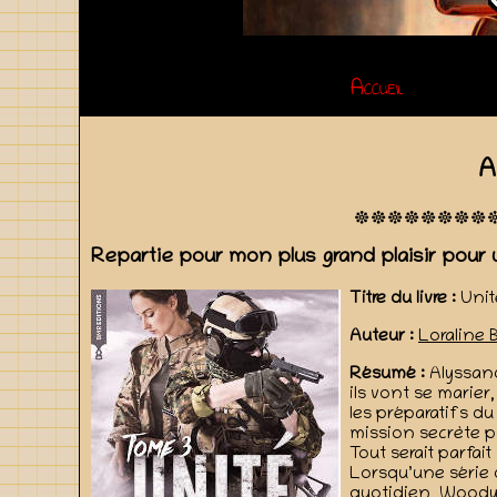
Accueil
A
Repartie pour mon plus grand plaisir pour 
Titre du livre :
Unit
Auteur :
Loraline 
Résumé :
Alyssand
ils vont se marier
les préparatifs du
mission secrète po
Tout serait parfai
Lorsqu’une série d
quotidien, Woody 