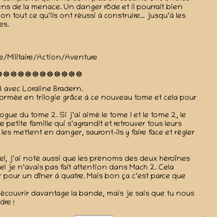
ens de la menace. Un danger rôde et il pourrait bien
on tout ce qu’ils ont réussi à construire… jusqu’à les
es.
/Militaire/Action/Aventure
3 avec Loraline Bradern.
formée en trilogie grâce à ce nouveau tome et cela pour
ue du tome 2. Si j’ai aimé le tome 1 et le tome 2, le
petite famille qui s’agrandit et retrouver tous leurs
les mettent en danger, sauront-ils y faire face et régler
iel, j’ai noté aussi que les prénoms des deux héroïnes
el je n’avais pas fait attention dans Mach 2. Cela
er pour un dîner à quatre. Mais bon ça c’est parce que
n découvrir davantage la bande, mais je sais que tu nous
dre !