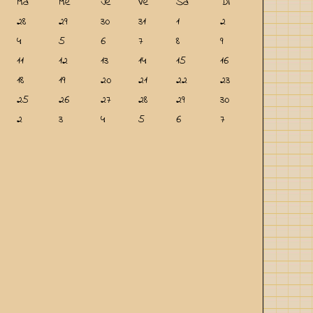
Ma
Me
Je
Ve
Sa
Di
28
29
30
31
1
2
4
5
6
7
8
9
11
12
13
14
15
16
18
19
20
21
22
23
25
26
27
28
29
30
2
3
4
5
6
7