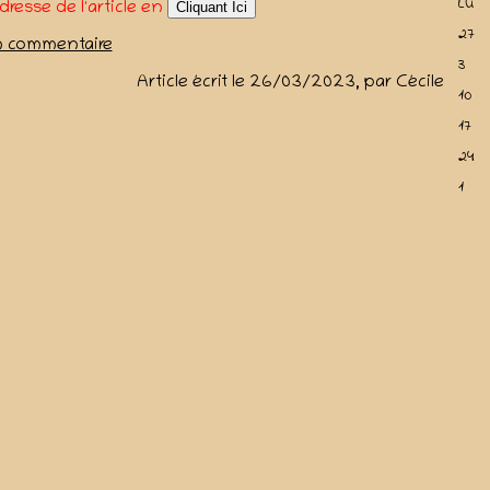
Lu
adresse de l'article en
Cliquant Ici
27
n commentaire
3
Article écrit le 26/03/2023, par Cécile
10
17
24
1