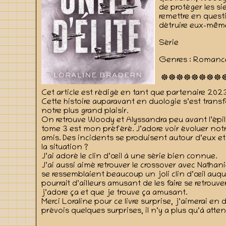
de protéger les si
remettre en questi
détruire eux-mêm
Série
Genres : Romance
Cet article est rédigé en tant que partenaire 202
Cette histoire auparavant en duologie s’est trans
notre plus grand plaisir.
On retrouve Woody et Alyssandra peu avant l’épilog
tome 3 est mon préféré. J’adore voir évoluer notre 
amis. Des incidents se produisent autour d’eux et 
la situation ?
J’ai adoré le clin d’œil à une série bien connue.
J’ai aussi aimé retrouver le crossover avec Nathan
se ressemblaient beaucoup un joli clin d’œil auqu
pourrait d’ailleurs amusant de les faire se retrouv
j’adore ça et que je trouve ça amusant.
Merci Loraline pour ce livre surprise, j’aimerai e
prévois quelques surprises, il n’y a plus qu’à atten